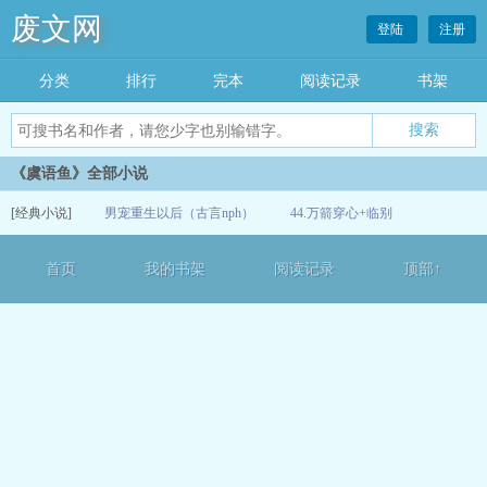
废文网
登陆
注册
分类
排行
完本
阅读记录
书架
《虞语鱼》全部小说
[经典小说]
男宠重生以后（古言nph）
44.万箭穿心+临别
12-15
首页
我的书架
阅读记录
顶部↑