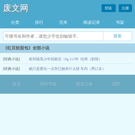
废文网
登陆
注册
分类
排行
完本
阅读记录
书架
《红豆软面包》全部小说
[经典小说]
捡到猫系少年回家后（bg 1v1年
结局（剧情）
[经典小说]
下西幻）
她只是爱玩一点而已她有什么错
车内（男口女）
12-13
（np）
12-12
首页
我的书架
阅读记录
顶部↑