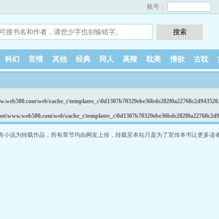
账号：
科幻
言情
其他
经典
同人
高辣
耽美
情欲
古耽
.web580.com\web\cache_c\templates_c\0d1307b70329ebe36bde282f0a22768c2d943520.f
t\www.web580.com\web\cache_c\templates_c\0d1307b70329ebe36bde282f0a22768c2d943
有小说为转载作品，所有章节均由网友上传，转载至本站只是为了宣传本书让更多读