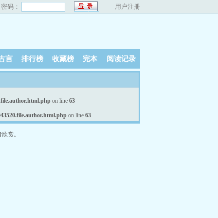
密码：
用户注册
古言
排行榜
收藏榜
完本
阅读记录
ile.author.html.php
on line
63
520.file.author.html.php
on line
63
者欣赏。