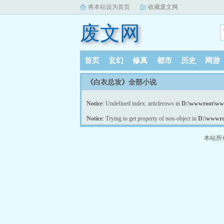
将本站设为首页
收藏废文网
废文网
首页
玄幻
修真
都市
历史
网游
《白衣总攻》全部小说
Notice
: Undefined index: articlerows in
D:\wwwroot\www
Notice
: Trying to get property of non-object in
D:\wwwroo
本站所